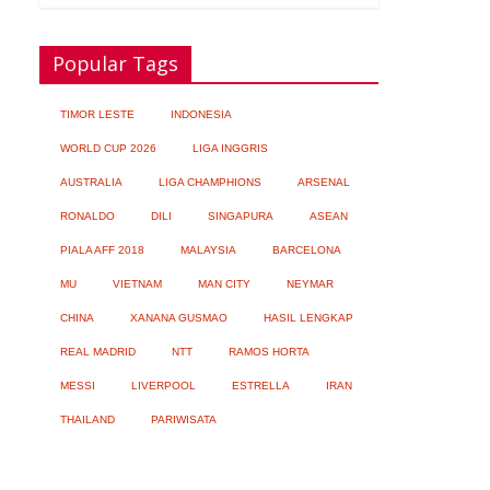
200 tentara Timor Leste Tergabung dalam
Popular Tags
Pasukan Pemilu Multinasional di PNG
05/08/2026
No Comment
TIMOR LESTE
INDONESIA
WORLD CUP 2026
LIGA INGGRIS
AUSTRALIA
LIGA CHAMPHIONS
ARSENAL
Nyamuk Dapat Tertarik pada Obat
RONALDO
DILI
SINGAPURA
ASEAN
Pengusir Serangga
04/08/2026
No Comment
PIALA AFF 2018
MALAYSIA
BARCELONA
MU
VIETNAM
MAN CITY
NEYMAR
CHINA
XANANA GUSMAO
HASIL LENGKAP
REAL MADRID
NTT
RAMOS HORTA
Revitalisasi SDN KENDALPECABEAN
MESSI
LIVERPOOL
ESTRELLA
IRAN
Diselimuti Kejanggalan : Material
THAILAND
PARIWISATA
Dipertanyakan
04/08/2026
No Comment