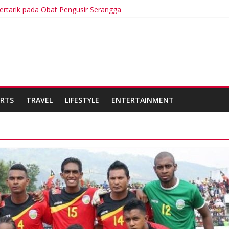
rtarik pada Obat Pengusir Serangga
J Kabupaten Sidoarjo Lakukan Praktek Persengkokolan Jahat dalam
nggal Tulang dan Kulit, Ada Apa?
tat Hari Terpanas dalam Sejarah
r Leste Tergabung dalam Pasukan Pemilu Multinasional di PNG
RTS
TRAVEL
LIFESTYLE
ENTERTAINMENT