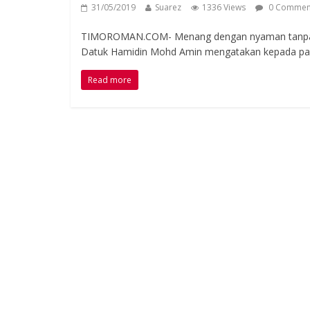
31/05/2019
Suarez
1336 Views
0 Commen
TIMOROMAN.COM- Menang dengan nyaman tanpa keb
Datuk Hamidin Mohd Amin mengatakan kepada pa
Read more