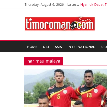
Thursday, August 6, 2026
Latest:
Nyamuk Dapat Te
LSM Tuding UKPB
Ariana Grande Ti
Korea Selatan Ca
200 tentara Timo
HOME
DILI
ASIA
INTERNATIONAL
SPO
harimau malaya