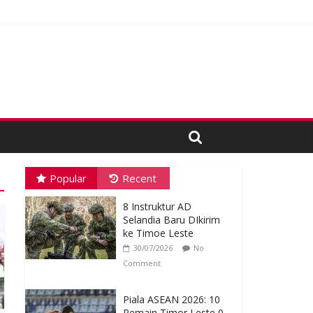
 Proses Tender
Popular
Recent
8 Instruktur AD
Selandia Baru DIkirim
ke Timoe Leste
30/07/2026
No
Comment
Piala ASEAN 2026: 10
Pemain Timor Leste 0-