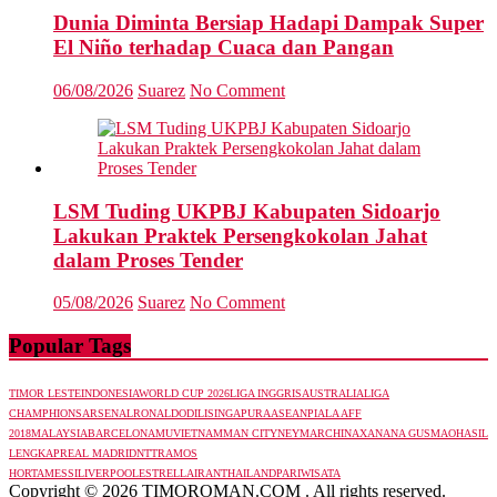
Dunia Diminta Bersiap Hadapi Dampak Super
El Niño terhadap Cuaca dan Pangan
06/08/2026
Suarez
No Comment
LSM Tuding UKPBJ Kabupaten Sidoarjo
Lakukan Praktek Persengkokolan Jahat
dalam Proses Tender
05/08/2026
Suarez
No Comment
Popular Tags
TIMOR LESTE
INDONESIA
WORLD CUP 2026
LIGA INGGRIS
AUSTRALIA
LIGA
CHAMPHIONS
ARSENAL
RONALDO
DILI
SINGAPURA
ASEAN
PIALA AFF
2018
MALAYSIA
BARCELONA
MU
VIETNAM
MAN CITY
NEYMAR
CHINA
XANANA GUSMAO
HASIL
LENGKAP
REAL MADRID
NTT
RAMOS
HORTA
MESSI
LIVERPOOL
ESTRELLA
IRAN
THAILAND
PARIWISATA
Copyright © 2026 TIMOROMAN.COM . All rights reserved.