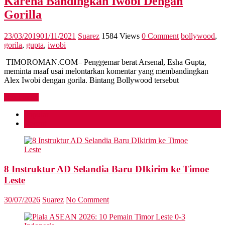
Karena Bandingkan Iwobi Dengan
Gorilla
23/03/2019
01/11/2021
Suarez
1584 Views
0 Comment
bollywood
,
gorila
,
gupta
,
iwobi
TIMOROMAN.COM– Penggemar berat Arsenal, Esha Gupta,
meminta maaf usai melontarkan komentar yang membandingkan
Alex Iwobi dengan gorila. Bintang Bollywood tersebut
Read more
Popular
Recent
8 Instruktur AD Selandia Baru DIkirim ke Timoe
Leste
30/07/2026
Suarez
No Comment