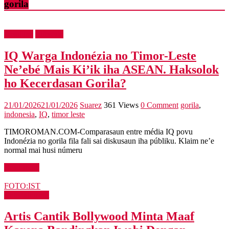
gorila
Headline
Lifestyle
IQ Warga Indonézia no Timor-Leste
Ne’ebé Mais Ki’ik iha ASEAN. Haksolok
ho Kecerdasan Gorila?
21/01/2026
21/01/2026
Suarez
361 Views
0 Comment
gorila
,
indonesia
,
IQ
,
timor leste
TIMOROMAN.COM-Comparasaun entre média IQ povu
Indonézia no gorila fila fali sai diskusaun iha públiku. Klaim ne’e
normal mai husi númeru
Read more
FOTO:IST
Entertainment
Artis Cantik Bollywood Minta Maaf