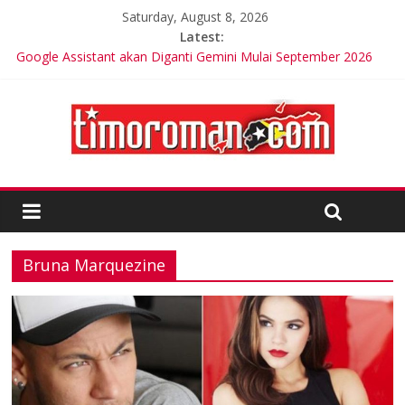
Saturday, August 8, 2026
Latest:
Google Assistant akan Diganti Gemini Mulai September 2026
Trik Tetap Fit saat Intermittent Fasting
Timor-Leste Meluncurkan Kabel Bawah Laut Internasional
Pertama
Friends of Lacluta Bangga Membina Kepemimpinan Lokal di
Timor Leste
Kelebihan Protein Bisa Berdampak Buruk bagi Kesehatan
Bruna Marquezine