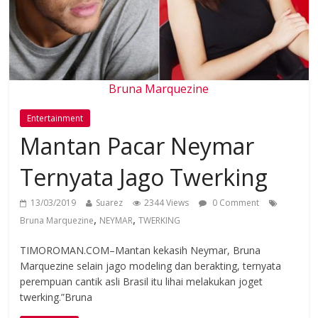
Bruna Marquezine
Entertainment
Mantan Pacar Neymar
Ternyata Jago Twerking
13/03/2019
Suarez
2344 Views
0 Comment
,
,
Bruna Marquezine
NEYMAR
TWERKING
TIMOROMAN.COM–Mantan kekasih Neymar, Bruna
Marquezine selain jago modeling dan berakting, ternyata
perempuan cantik asli Brasil itu lihai melakukan joget
twerking.”Bruna