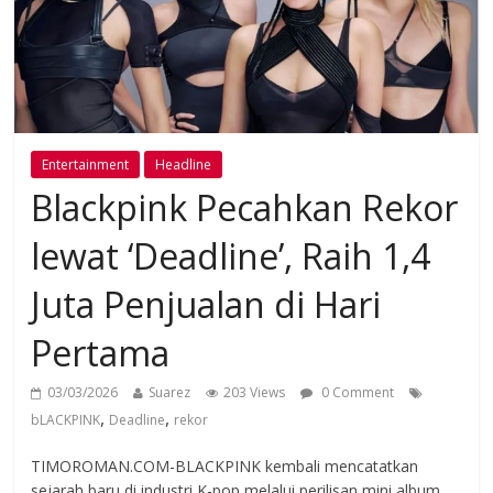
Entertainment
Headline
Blackpink Pecahkan Rekor
lewat ‘Deadline’, Raih 1,4
Juta Penjualan di Hari
Pertama
03/03/2026
Suarez
203 Views
0 Comment
,
,
bLACKPINK
Deadline
rekor
TIMOROMAN.COM-BLACKPINK kembali mencatatkan
sejarah baru di industri K-pop melalui perilisan mini album