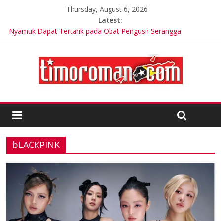
Thursday, August 6, 2026
Latest:
Nyamuk Dapat Tertarik pada Obat Pengusir Serangga
LSM Tuding UKPBJ Kabupaten Sidoarjo Lakukan Praktek
Persengkokolan Jahat dalam Proses Tender
Ariana Grande Tinggal Tulang dan Kulit, Ada Apa?
Korea Selatan Catat Hari Terpanas dalam Sejarah
200 tentara Timor Leste Tergabung dalam Pasukan Pemilu
Multinasional di PNG
bLACKPINK