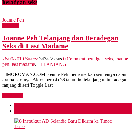
beradgan seks
Joanne Peh
Lifestyle
Joanne Peh Telanjang dan Beradegan
Seks di Last Madame
26/09/2019
Suarez
3474 Views
0 Comment
beradgan seks
,
joanne
peh
,
last madame
,
TELANJANG
TIMOROMAN.COM-Joanne Peh memamerkan semuanya dalam
drama barunya. Aktris berusia 36 tahun ini telanjang untuk adegan
ranjang di seri Toggle Last
Read more
Popular
Recent