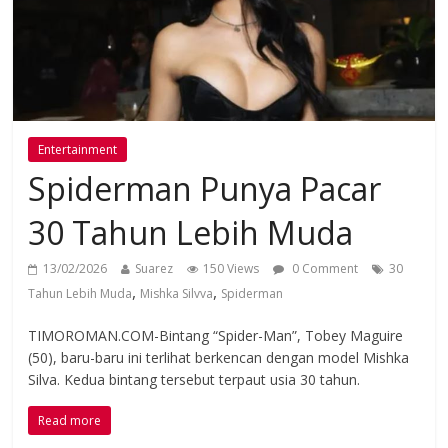
Entertainment
Spiderman Punya Pacar
30 Tahun Lebih Muda
13/02/2026
Suarez
150 Views
0 Comment
30
,
,
Tahun Lebih Muda
Mishka Silvva
Spiderman
TIMOROMAN.COM-Bintang “Spider-Man”, Tobey Maguire
(50), baru-baru ini terlihat berkencan dengan model Mishka
Silva. Kedua bintang tersebut terpaut usia 30 tahun.
Read more