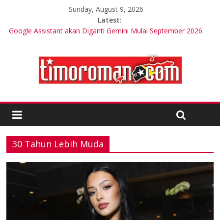
Sunday, August 9, 2026
Latest:
Google Assistant akan Diganti Gemini Mulai September 2026
Trik Tetap Fit saat Intermittent Fasting
Timor-Leste Meluncurkan Kabel Bawah Laut Internasional
Pertama
Friends of Lacluta Bangga Membina Kepemimpinan Lokal di
Timor Leste
Kelebihan Protein Bisa Berdampak Buruk bagi Kesehatan
30 Tahun Lebih Muda