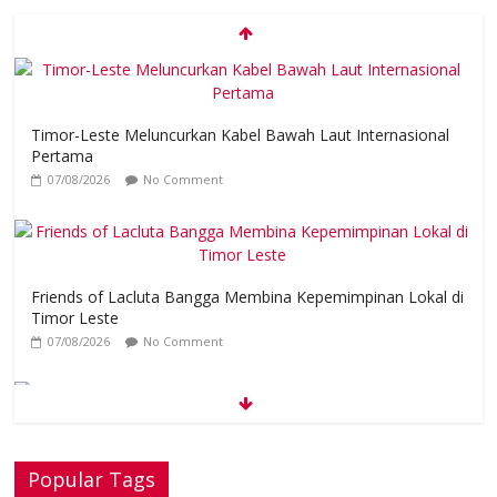
Timor-Leste Meluncurkan Kabel Bawah Laut Internasional
Pertama
07/08/2026
No Comment
Friends of Lacluta Bangga Membina Kepemimpinan Lokal di
Timor Leste
07/08/2026
No Comment
K
e
l
ebihan Protein Bisa Berdampak Buruk bagi Kesehatan
Popular Tags
06/08/2026
No Comment