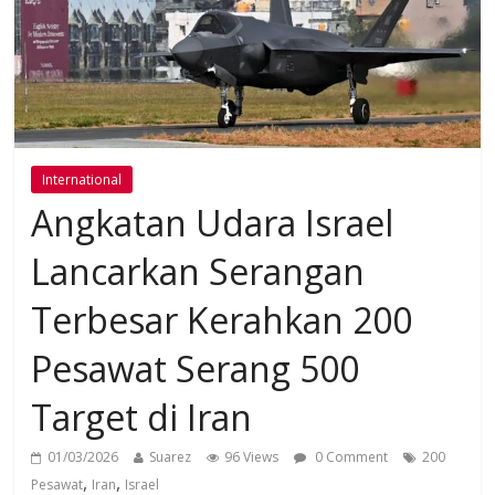
International
Angkatan Udara Israel
Lancarkan Serangan
Terbesar Kerahkan 200
Pesawat Serang 500
Target di Iran
01/03/2026
Suarez
96 Views
0 Comment
200
,
,
Pesawat
Iran
Israel