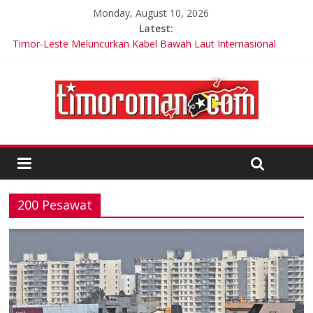
Monday, August 10, 2026
Latest:
Timor-Leste Meluncurkan Kabel Bawah Laut Internasional
Pertama
Cuka Apel Ternyata Tak Dapat Penurunan Berat Badan
Cristiano Ronaldo: Cristiano Jr akan Lebih Besar dari Saya
Keterlibatan Strategis di Timor-Leste: USARPAC Memperkuat
Kemitraan Regional
Trik Tetap Fit saat Intermittent Fasting
200 Pesawat