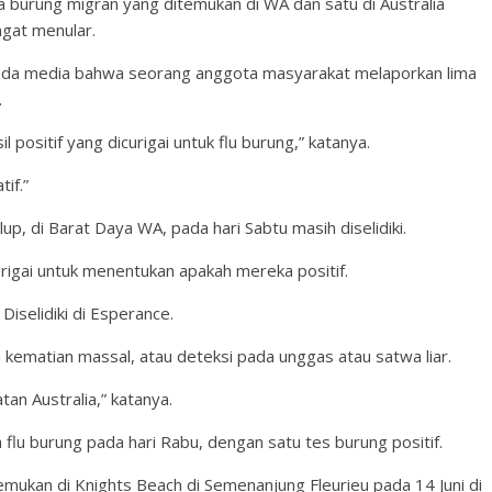
dua burung migran yang ditemukan di WA dan satu di Australia
ngat menular.
epada media bahwa seorang anggota masyarakat melaporkan lima
.
positif yang dicurigai untuk flu burung,” katanya.
if.”
p, di Barat Daya WA, pada hari Sabtu masih diselidiki.
rigai untuk menentukan apakah mereka positif.
iselidiki di Esperance.
kematian massal, atau deteksi pada unggas atau satwa liar.
atan Australia,” katanya.
flu burung pada hari Rabu, dengan satu tes burung positif.
temukan di Knights Beach di Semenanjung Fleurieu pada 14 Juni di