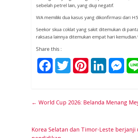
sebelah petrel lain, yang diuji negatif.
WA memiliki dua kasus yang dikonfirmasi dari H5
Seekor skua coklat yang sakit ditemukan di panta
raksasa lainnya ditemukan empat hari kemudian.
Share this :
F
T
P
L
M
a
w
i
i
e
c
i
n
n
s
←
World Cup 2026: Belanda Menang Meya
e
t
t
k
s
b
t
e
e
e
Korea Selatan dan Timor-Leste berjanj