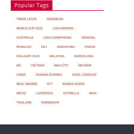
Popular Tags
bagi Kesehatan
06/08/2026
No Comment
TIMOR LESTE
INDONESIA
WORLD CUP 2026
LIGA INGGRIS
AUSTRALIA
LIGA CHAMPHIONS
ARSENAL
Google Assistant akan Diganti Gemini
RONALDO
DILI
SINGAPURA
ASEAN
Mulai September 2026
06/08/2026
No Comment
PIALA AFF 2018
MALAYSIA
BARCELONA
MU
VIETNAM
MAN CITY
NEYMAR
CHINA
XANANA GUSMAO
HASIL LENGKAP
REAL MADRID
NTT
RAMOS HORTA
Dunia Diminta Bersiap Hadapi Dampak
Super El Niño terhadap Cuaca dan Pangan
MESSI
LIVERPOOL
ESTRELLA
IRAN
06/08/2026
No Comment
THAILAND
PARIWISATA