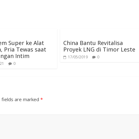
t
r
A
a
p
m
p
em Super ke Alat
China Bantu Revitalisa
, Pria Tewas saat
Proyek LNG di Timor Leste
ngan Intim
17/05/2019
0
021
0
 fields are marked
*