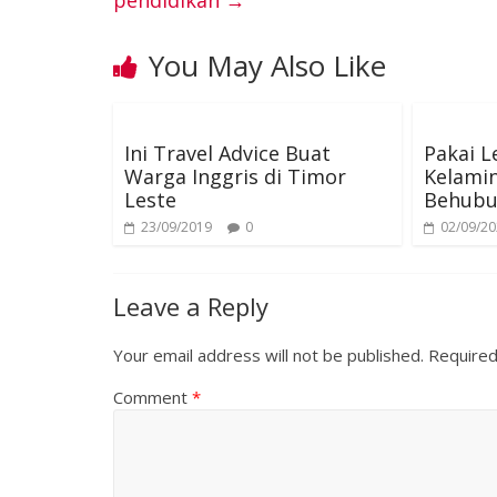
pendidikan
→
o
e
r
d
n
You May Also Like
o
r
e
I
g
k
s
n
e
Ini Travel Advice Buat
Pakai L
Warga Inggris di Timor
Kelamin
t
r
Leste
Behubu
23/09/2019
0
02/09/2
Leave a Reply
Your email address will not be published.
Required
Comment
*