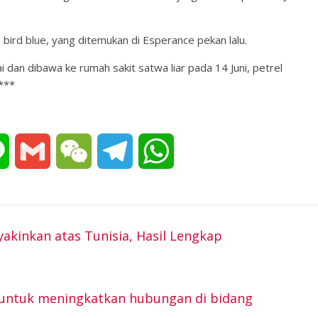
 bird blue, yang ditemukan di Esperance pekan lalu.
i dan dibawa ke rumah sakit satwa liar pada 14 Juni, petrel
***
L
G
W
T
W
i
m
e
e
h
n
a
C
l
a
kinkan atas Tunisia, Hasil Lengkap
e
i
h
e
t
l
a
g
s
i untuk meningkatkan hubungan di bidang