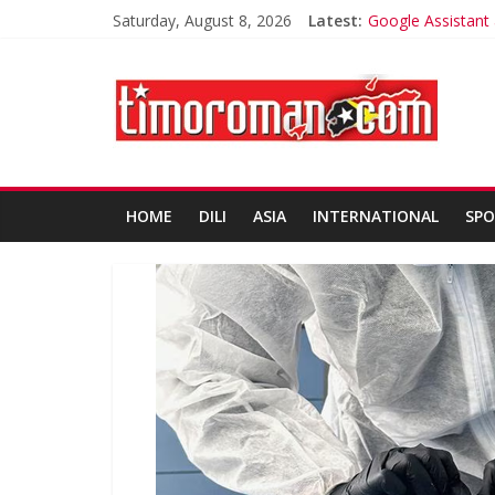
Saturday, August 8, 2026
Latest:
Google Assistant
Trik Tetap Fit saa
Timor-Leste Melu
Friends of Laclu
Kelebihan Protei
HOME
DILI
ASIA
INTERNATIONAL
SPO