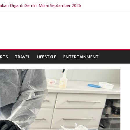
 akan Diganti Gemini Mulai September 2026
t Intermittent Fasting
ncurkan Kabel Bawah Laut Internasional Pertama
ta Bangga Membina Kepemimpinan Lokal di Timor Leste
n Bisa Berdampak Buruk bagi Kesehatan
RTS
TRAVEL
LIFESTYLE
ENTERTAINMENT