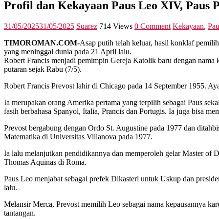
Profil dan Kekayaan Paus Leo XIV, Paus 
31/05/2025
31/05/2025
Suarez
714 Views
0 Comment
Kekayaan
,
Pau
TIMOROMAN.COM-
Asap putih telah keluar, hasil konklaf pemi
yang meninggal dunia pada 21 April lalu.
Robert Francis menjadi pemimpin Gereja Katolik baru dengan nama ke
putaran sejak Rabu (7/5).
Robert Francis Prevost lahir di Chicago pada 14 September 1955. Aya
Ia merupakan orang Amerika pertama yang terpilih sebagai Paus sekal
fasih berbahasa Spanyol, Italia, Prancis dan Portugis. Ia juga bisa m
Prevost bergabung dengan Ordo St. Augustine pada 1977 dan ditahbi
Matematika di Universitas Villanova pada 1977.
Ia lalu melanjutkan pendidikannya dan memperoleh gelar Master of D
Thomas Aquinas di Roma.
Paus Leo menjabat sebagai prefek Dikasteri untuk Uskup dan preside
lalu.
Melansir Merca, Prevost memilih Leo sebagai nama kepausannya kar
tantangan.