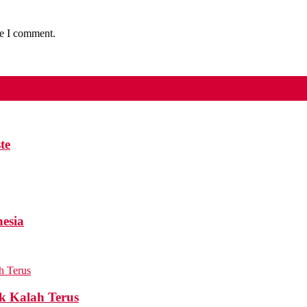
me I comment.
te
esia
k Kalah Terus