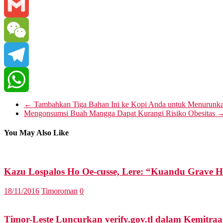
Line
Gmail
WeChat
Telegram
WhatsApp
←
Tambahkan Tiga Bahan Ini ke Kopi Anda untuk Menurunka
Mengonsumsi Buah Mangga Dapat Kurangi Risiko Obesitas
You May Also Like
Kazu Lospalos Ho Oe-cusse, Lere: “Kuandu Grave 
18/11/2016
Timoroman
0
Timor-Leste Luncurkan verify.gov.tl dalam Kemitra