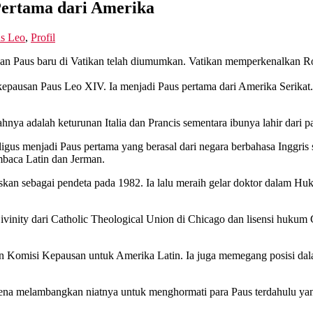
Pertama dari Amerika
s Leo
,
Profil
lihan Paus baru di Vatikan telah diumumkan. Vatikan memperkenalkan R
pausan Paus Leo XIV. Ia menjadi Paus pertama dari Amerika Serikat. 
hnya adalah keturunan Italia dan Prancis sementara ibunya lahir dari 
igus menjadi Paus pertama yang berasal dari negara berbahasa Inggris s
embaca Latin dan Jerman.
skan sebagai pendeta pada 1982. Ia lalu meraih gelar doktor dalam 
ivinity dari Catholic Theological Union di Chicago dan lisensi hukum
n Komisi Kepausan untuk Amerika Latin. Ia juga memegang posisi dala
ena melambangkan niatnya untuk menghormati para Paus terdahulu yan