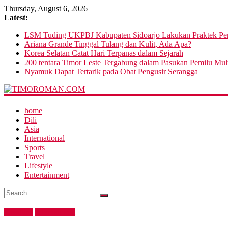
Thursday, August 6, 2026
Latest:
LSM Tuding UKPBJ Kabupaten Sidoarjo Lakukan Praktek Pers
Ariana Grande Tinggal Tulang dan Kulit, Ada Apa?
Korea Selatan Catat Hari Terpanas dalam Sejarah
200 tentara Timor Leste Tergabung dalam Pasukan Pemilu Mul
Nyamuk Dapat Tertarik pada Obat Pengusir Serangga
home
Dili
Asia
International
Sports
Travel
Lifestyle
Entertainment
Headline
International