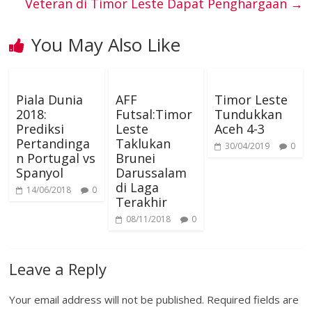
o
r
e
I
g
Veteran di Timor Leste Dapat Penghargaan
→
t
r
A
k
s
n
e
You May Also Like
a
p
t
r
m
p
Piala Dunia
AFF
Timor Leste
2018:
Futsal:Timor
Tundukkan
Prediksi
Leste
Aceh 4-3
Pertandinga
Taklukan
30/04/2019
0
n Portugal vs
Brunei
Spanyol
Darussalam
di Laga
14/06/2018
0
Terakhir
08/11/2018
0
Leave a Reply
Your email address will not be published.
Required fields are