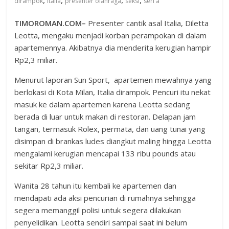
,
,
,
,
dirampok
italia
presenter olahraga
seksi
seri a
TIMOROMAN.COM–
Presenter cantik asal Italia, Diletta
Leotta, mengaku menjadi korban perampokan di dalam
apartemennya. Akibatnya dia menderita kerugian hampir
Rp2,3 miliar.
Menurut laporan Sun Sport, apartemen mewahnya yang
berlokasi di Kota Milan, Italia dirampok. Pencuri itu nekat
masuk ke dalam apartemen karena Leotta sedang
berada di luar untuk makan di restoran. Delapan jam
tangan, termasuk Rolex, permata, dan uang tunai yang
disimpan di brankas ludes diangkut maling hingga Leotta
mengalami kerugian mencapai 133 ribu pounds atau
sekitar Rp2,3 miliar.
Wanita 28 tahun itu kembali ke apartemen dan
mendapati ada aksi pencurian di rumahnya sehingga
segera memanggil polisi untuk segera dilakukan
penyelidikan. Leotta sendiri sampai saat ini belum