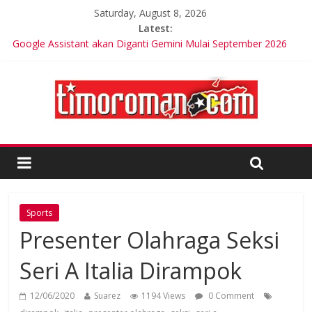
Saturday, August 8, 2026
Latest:
Google Assistant akan Diganti Gemini Mulai September 2026
Trik Tetap Fit saat Intermittent Fasting
Timor-Leste Meluncurkan Kabel Bawah Laut Internasional
Pertama
Friends of Lacluta Bangga Membina Kepemimpinan Lokal di
Timor Leste
Kelebihan Protein Bisa Berdampak Buruk bagi Kesehatan
Sports
Presenter Olahraga Seksi
Seri A Italia Dirampok
12/06/2020
Suarez
1194 Views
0 Comment