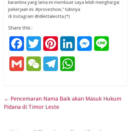
karantina yang lama ini membuat saya lebih menghargai
pekerjaan ini. #proveshow,” tulisnya
di Instagram @dilettaleotta.(*)
Share this :
F
T
P
L
M
L
a
w
i
i
e
i
G
W
T
W
c
i
n
n
s
n
m
e
e
h
e
t
t
k
s
e
a
C
l
a
←
Pencemaran Nama Baik akan Masuk Hukum
b
t
e
e
e
Pidana di Timor Leste
i
h
e
t
o
e
r
d
n
l
a
g
s