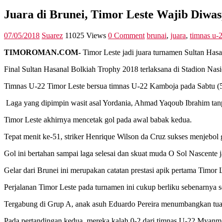
Juara di Brunei, Timor Leste Wajib Diwa
07/05/2018
Suarez
11025 Views
0 Comment
brunai
,
juara
,
timnas u-
TIMOROMAN.COM-
Timor Leste jadi juara turnamen Sultan Hasan
Final Sultan Hasanal Bolkiah Trophy 2018 terlaksana di Stadion Nas
Timnas U-22 Timor Leste bersua timnas U-22 Kamboja pada Sabtu (
Laga yang dipimpin wasit asal Yordania, Ahmad Yaqoub Ibrahim tan
Timor Leste akhirnya mencetak gol pada awal babak kedua.
Tepat menit ke-51, striker Henrique Wilson da Cruz sukses menjebo
Gol ini bertahan sampai laga selesai dan skuat muda O Sol Nascente 
Gelar dari Brunei ini merupakan catatan prestasi apik pertama Timor L
Perjalanan Timor Leste pada turnamen ini cukup berliku sebenarnya s
Tergabung di Grup A, anak asuh Eduardo Pereira menumbangkan tua
Pada pertandingan kedua, mereka kalah 0-2 dari timnas U-22 Myanm