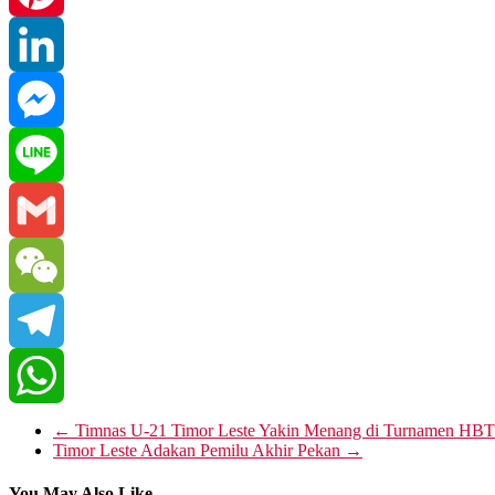
Pinterest
LinkedIn
Messenger
Line
Gmail
WeChat
Telegram
WhatsApp
←
Timnas U-21 Timor Leste Yakin Menang di Turnamen HBT
Timor Leste Adakan Pemilu Akhir Pekan
→
You May Also Like