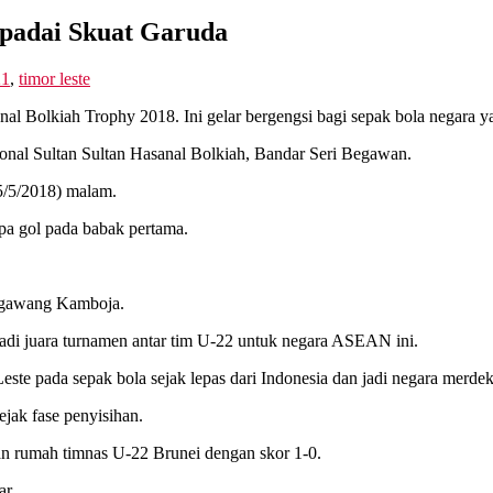
spadai Skuat Garuda
21
,
timor leste
al Bolkiah Trophy 2018. Ini gelar bergengsi bagi sepak bola negara yan
ional Sultan Sultan Hasanal Bolkiah, Bandar Seri Begawan.
5/5/2018) malam.
pa gol pada babak pertama.
l gawang Kamboja.
jadi juara turnamen antar tim U-22 untuk negara ASEAN ini.
este pada sepak bola sejak lepas dari Indonesia dan jadi negara merdek
ejak fase penyisihan.
n rumah timnas U-22 Brunei dengan skor 1-0.
ar.