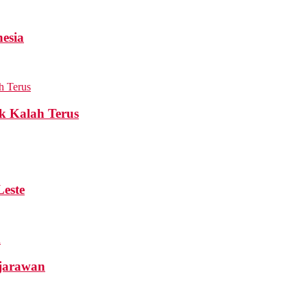
esia
k Kalah Terus
Leste
ejarawan