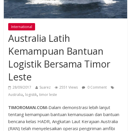
International
Australia Latih
Kemampuan Bantuan
Logistik Bersama Timor
Leste
28/09/2017
Suarez
2551 Views
0 Comment
,
,
Australia
logistik
timor leste
TIMOROMAN.COM-
Dalam demonstrasi lebih lanjut
tentang kemampuan bantuan kemanusiaan dan bantuan
bencana kelas HADR, Angkatan Laut Kerajaan Australia
(RAN) telah menyelesaikan operasi pengiriman amfibi