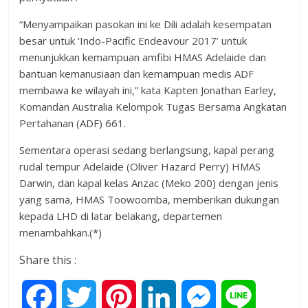
“Menyampaikan pasokan ini ke Dili adalah kesempatan
besar untuk ‘Indo-Pacific Endeavour 2017’ untuk
menunjukkan kemampuan amfibi HMAS Adelaide dan
bantuan kemanusiaan dan kemampuan medis ADF
membawa ke wilayah ini,” kata Kapten Jonathan Earley,
Komandan Australia Kelompok Tugas Bersama Angkatan
Pertahanan (ADF) 661.
Sementara operasi sedang berlangsung, kapal perang
rudal tempur Adelaide (Oliver Hazard Perry) HMAS
Darwin, dan kapal kelas Anzac (Meko 200) dengan jenis
yang sama, HMAS Toowoomba, memberikan dukungan
kepada LHD di latar belakang, departemen
menambahkan.(*)
Share this :
F
T
P
L
M
L