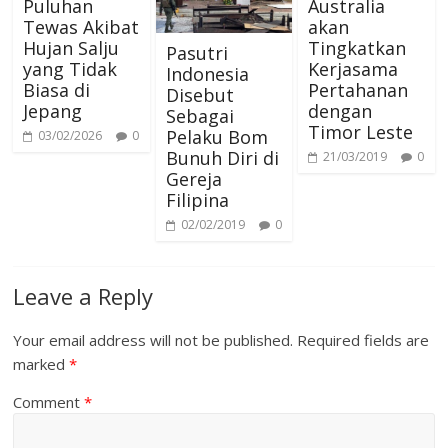
Puluhan
Australia
Tewas Akibat
akan
Hujan Salju
Tingkatkan
Pasutri
yang Tidak
Kerjasama
Indonesia
Biasa di
Pertahanan
Disebut
Jepang
dengan
Sebagai
Timor Leste
Pelaku Bom
03/02/2026
0
Bunuh Diri di
21/03/2019
0
Gereja
Filipina
02/02/2019
0
Leave a Reply
Your email address will not be published.
Required fields are
marked
*
Comment
*