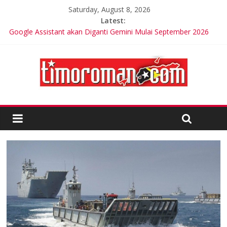
Saturday, August 8, 2026
Latest:
Google Assistant akan Diganti Gemini Mulai September 2026
Trik Tetap Fit saat Intermittent Fasting
Timor-Leste Meluncurkan Kabel Bawah Laut Internasional
Pertama
Friends of Lacluta Bangga Membina Kepemimpinan Lokal di
Timor Leste
Kelebihan Protein Bisa Berdampak Buruk bagi Kesehatan